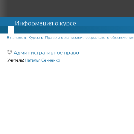
Информация о курсе
В начало
Курсы
Право и организация социального обеспечени
▶
▶
Административное право
Учитель:
Наталья Сенченко